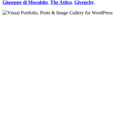
Giuseppe di Morabito
,
The Attico
,
Givenchy
.