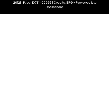
20121 | P.Iva: 10731400965 | Credits: BRG - Powered by:
Dresscode