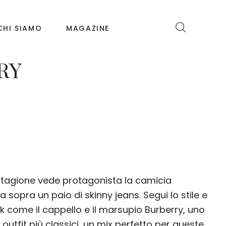
CHI SIAMO
MAGAZINE
RY
 stagione vede protagonista la camicia
a sopra un paio di skinny jeans. Segui lo stile e
k come il cappello e il marsupio Burberry, uno
r outfit più classici, un mix perfetto per queste