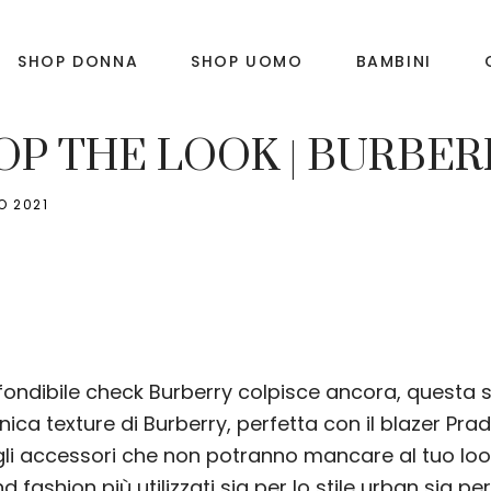
SHOP DONNA
SHOP UOMO
BAMBINI
HE LOOK PE21
OP THE LOOK | BURBER
O 2021
fondibile check Burberry colpisce ancora, questa
onica texture di Burberry, perfetta con il blazer Prad
gli accessori che non potranno mancare al tuo loo
nd fashion più utilizzati sia per lo stile urban sia pe