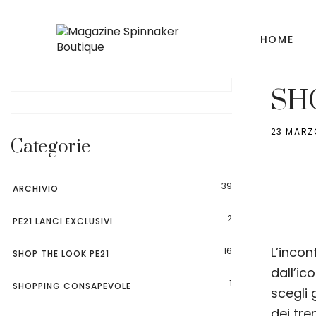
HOME
SHOP T
SH
23 MARZ
Categorie
39
ARCHIVIO
2
PE21 LANCI EXCLUSIVI
L’incon
16
SHOP THE LOOK PE21
dall’ic
1
SHOPPING CONSAPEVOLE
scegli 
dei tre